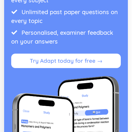
every subject
Unlimited past paper questions on
every topic
Personalised, examiner feedback
on your answers
Try Adapt today for free →