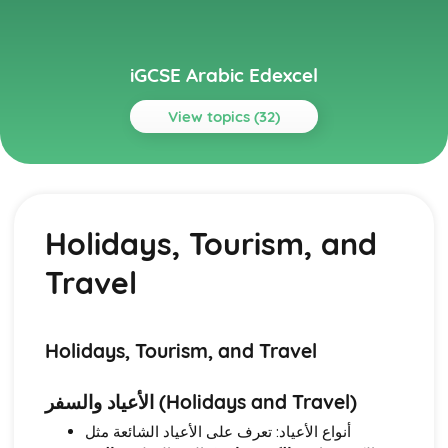
iGCSE Arabic Edexcel
View topics (32)
Topics
Listening
Social and Global Issues
Holidays, Tourism, and
Media, Entertainment, and Youth Culture
Holidays, Tourism, and Travel
Travel
Health and Fitness
Hobbies, Interests, and Sport
Education and Employment
Home and Local Area
Holidays, Tourism, and Travel
Family and Personal Information
Reading
الأعياد والسفر (Holidays and Travel)
Social and Global Issues
أنواع الأعياد: تعرف على الأعياد الشائعة مثل
Media, Entertainment, and Youth Culture