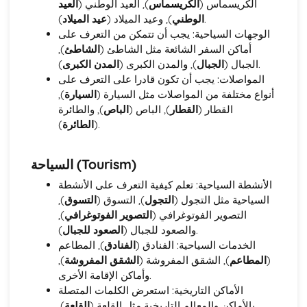
الكريسماس (
الكريسماس
), العيد الوطني (
العيد
Holidays, Tourism, and Travel
عيد الميلاد
), وعيد الميلاد (
الوطني
).
Health and Fitness
الوجهات السياحية: يجب أن تتمكن من التعرف على
Hobbies, Interests, and Sport
),
الشاطئ
أماكن السفر الشائعة مثل الشاطئ (
Education and Employment
المدن الكبرى
), والمدن الكبرى (
الجبال
الجبال (
).
Home and Local Area
المواصلات: يجب أن تكون قادرا على التعرف على
Family and Personal Information
),
السيارة
أنواع مختلفة من المواصلات مثل السيارة (
Speaking
القطار (
القطار
), الباص (
الباص
), والطائرة
Social and Global Issues
الطائرة
(
).
Media, Entertainment, and Youth Culture
Holidays, Tourism, and Travel
Health and Fitness
السياحة (Tourism)
Hobbies, Interests, and Sport
الأنشطة السياحية: تعلم كيفية التعرف على الأنشطة
Education and Employment
),
التسوق
), التسوق (
التجول
السياحية مثل التجول (
Home and Local Area
),
التصوير الفوتوغرافي
التصوير الفوتوغرافي (
Family and Personal Information
الصعود للجبال
والصعود للجبال (
).
Writing
الخدمات السياحية: الفنادق (
الفنادق
), المطاعم
Social and Global Issues
),
الشقق المفروشة
), الشقق المفروشة (
المطاعم
(
Media, Entertainment, and Youth Culture
وأماكن الإقامة الأخرى.
Holidays, Tourism, and Travel
الأماكن التاريخية: استعرض الكلمات المتصلة
Health and Fitness
),
القلعة
بالأماكن والمعالم التاريخية مثل القلعة (
Hobbies, Interests, and Sport