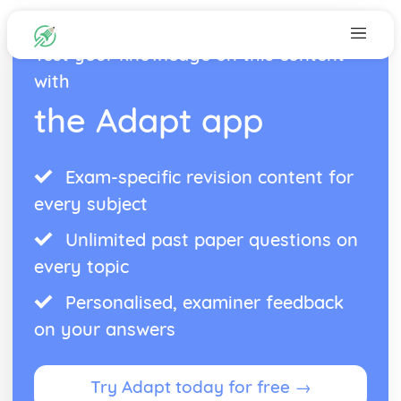
Test your knowledge on this content
with
the Adapt app
Exam-specific revision content for
every subject
Unlimited past paper questions on
every topic
Personalised, examiner feedback
on your answers
Try Adapt today for free →