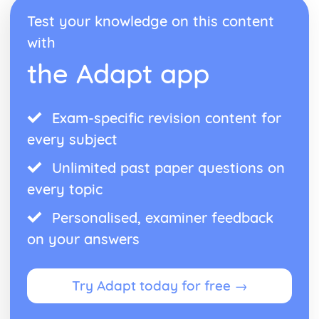
Practical Stuff
Test your knowledge on this content
Eating Out
What to Do
with
How to get there
the Adapt app
Getting Ready to Go There
Accomodation
Where to Go
Where you Live
Exam-specific revision content for
Weather
every subject
The Home
Talking about where you Live
Unlimited past paper questions on
every topic
Personalised, examiner feedback
on your answers
Try Adapt today for free →