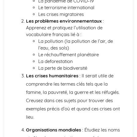
La pandémie de COVID-19
Languages for the Future
Le terrorisme international
Career Choices and Ambitions
Les crises migratoires
Education Post-16
Les problèmes environnementaux
:
School Events
Apprenez et pratiquez l’utilisation de
School Pressures
vocabulaire français lié à :
School Life
La pollution (la pollution de l’air, de
School Routine
l’eau, des sols)
School Subjects
Le réchauffement planétaire
Daily Life
La deforestation
The Problems with Social Media
La perte de biodiversité
Social Media
Les crises humanitaires
: Il serait utile de
Technology
Shopping
comprendre les termes clés tels que la
Food
famine, la pauvreté, la guerre et les réfugiés.
Everyday Life
Creusez dans ces sujets pour trouver des
Free Time Activities
exemples précis d’où et quand ces crises ont
Sports
Film and TV
lieu.
Music
Organisations mondiales
: Étudiez les noms
Celebrations and Festivals
Books and Reading