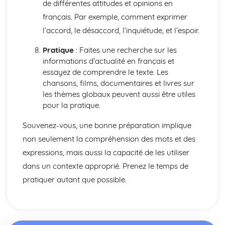
de différentes attitudes et opinions en
Talking about the Past
français. Par exemple, comment exprimer
Talking about the Future
Irregular Verbs in the Present Tense
l’accord, le désaccord, l’inquiétude, et l’espoir.
Verbs in the Present Tense
Pratique
: Faites une recherche sur les
Prepositions
informations d’actualité en français et
Joining Words
essayez de comprendre le texte. Les
Possessive and Demonstrative Pronouns
chansons, films, documentaires et livres sur
Relative and Interrogative Pronouns
les thèmes globaux peuvent aussi être utiles
Position and Order of Object Pronouns
pour la pratique.
Something, There, Any
I, Me, You, We, Them
Souvenez-vous, une bonne préparation implique
Words to say how much
non seulement la compréhension des mots et des
Words to compare actions
Words to Describe Actions
expressions, mais aussi la capacité de les utiliser
Words to Compare things
dans un contexte approprié. Prenez le temps de
Words to Describe Things
pratiquer autant que possible.
The 'A' and 'Some'
Words for People and Objects
Travel and Tourism
Giving and Asking for Directions