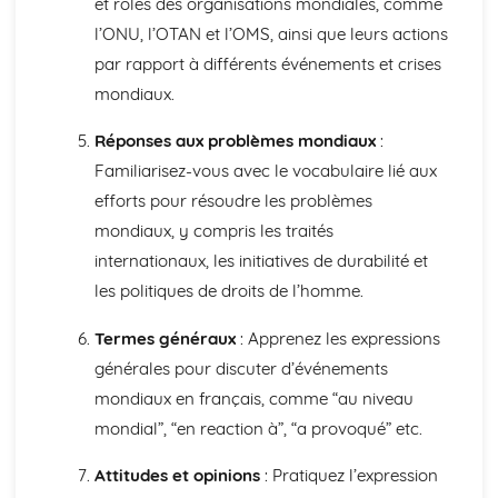
et rôles des organisations mondiales, comme
General Stuff
l’ONU, l’OTAN et l’OMS, ainsi que leurs actions
Opinions
par rapport à différents événements et crises
Being Polite
mondiaux.
Questions
Times and Dates
Réponses aux problèmes mondiaux
:
Numbers
Global Issues
Familiarisez-vous avec le vocabulaire lié aux
Global Events
efforts pour résoudre les problèmes
Caring for the Environment
mondiaux, y compris les traités
Environmental Problems
internationaux, les initiatives de durabilité et
Problems in Society
les politiques de droits de l’homme.
Grammar
Tenses
Termes généraux
: Apprenez les expressions
Impersonal Verbs and the Subjunctive
The Passive
générales pour discuter d’événements
Had done' and '-ing'
mondiaux en français, comme “au niveau
Giving Orders
mondial”, “en reaction à”, “a provoqué” etc.
Would, Could and Should
Negative Forms
Attitudes et opinions
: Pratiquez l’expression
Reflexive Verbs and Pronouns