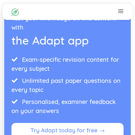
Test your knowledge on this content
with
the Adapt app
Exam-specific revision content for
every subject
Unlimited past paper questions on
every topic
Personalised, examiner feedback
on your answers
Try Adapt today for free →