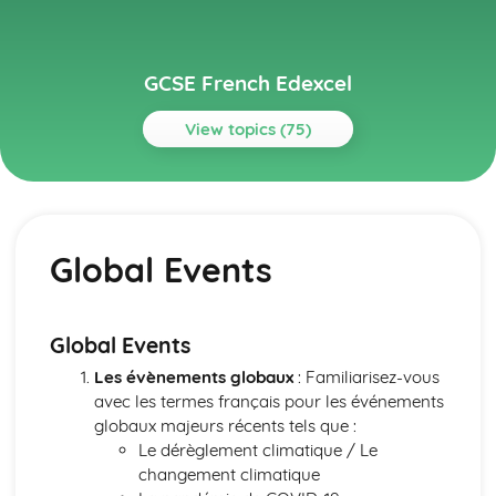
GCSE French Edexcel
View topics (75)
Topics
About Me
Partnership
Global Events
Socialising with Family and Friends
Relationships
Style and Fashion
Pets
Global Events
Personalities
Les évènements globaux
: Familiarisez-vous
Describing People
avec les termes français pour les événements
Your Family
globaux majeurs récents tels que :
About Yourself
Le dérèglement climatique / Le
Current and Future Study and Employment
changement climatique
Applying for Jobs